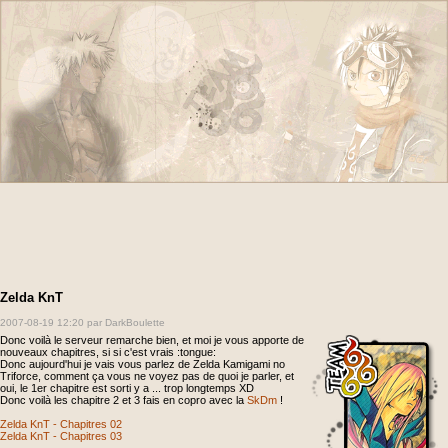
Zelda KnT
2007-08-19 12:20
par DarkBoulette
Donc voilà le serveur remarche bien, et moi je vous apporte de
nouveaux chapitres, si si c'est vrais :tongue:
Donc aujourd'hui je vais vous parlez de Zelda Kamigami no
Triforce, comment ça vous ne voyez pas de quoi je parler, et
oui, le 1er chapitre est sorti y a ... trop longtemps XD
Donc voilà les chapitre 2 et 3 fais en copro avec la
SkDm
!
Zelda KnT - Chapitres 02
Zelda KnT - Chapitres 03