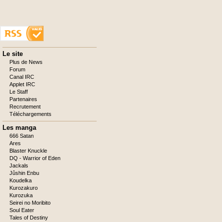
Aller
Le site
au
Plus de News
contenu
Forum
Canal IRC
Applet IRC
Le Staff
Partenaires
Recrutement
Téléchargements
Les manga
666 Satan
Ares
Blaster Knuckle
DQ - Warrior of Eden
Jackals
Jûshin Enbu
Koudelka
Kurozakuro
Kurozuka
Seirei no Moribito
Soul Eater
Tales of Destiny