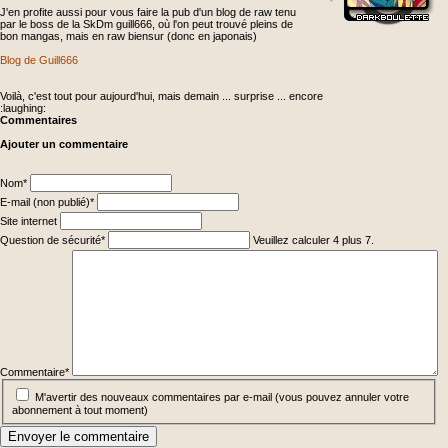
J'en profite aussi pour vous faire la pub d'un blog de raw tenu
par le boss de la SkDm guill666, où l'on peut trouvé pleins de
bon mangas, mais en raw biensur (donc en japonais)
Blog de Guill666
Voilà, c'est tout pour aujourd'hui, mais demain ... surprise ... encore
:laughing:
Commentaires
Ajouter un commentaire
Champ
Nom
*
obligatoire
Champ
E-mail (non publié)
*
obligatoire
Site internet
Champ
Question de sécurité
*
Veuillez calculer 4 plus 7.
obligatoire
Champ
obligatoire
Commentaire
*
M'avertir des nouveaux commentaires par e-mail (vous pouvez annuler votre
abonnement à tout moment)
Envoyer le commentaire