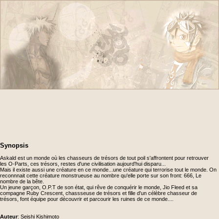
Synopsis
Askald est un monde où les chasseurs de trésors de tout poil s'affrontent pour retrouver
les O-Parts, ces trésors, restes d'une civilisation aujourd'hui disparu...
Mais il existe aussi une créature en ce monde...une créature qui terrorise tout le monde. On
reconnnait cette créature monstrueuse au nombre qu'elle porte sur son front: 666, Le
nombre de la bête.
Un jeune garçon, O.P.T de son état, qui rêve de conquérir le monde, Jio Fleed et sa
compagne Ruby Crescent, chassseuse de trésors et fille d'un célèbre chasseur de
trésors, font équipe pour découvrir et parcourir les ruines de ce monde....
Auteur
: Seishi Kishimoto