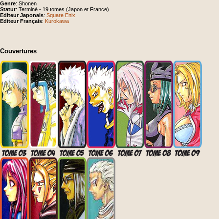
Genre
: Shonen
Statut
: Terminé - 19 tomes (Japon et France)
Editeur Japonais
:
Square Enix
Editeur Français
:
Kurokawa
Couvertures