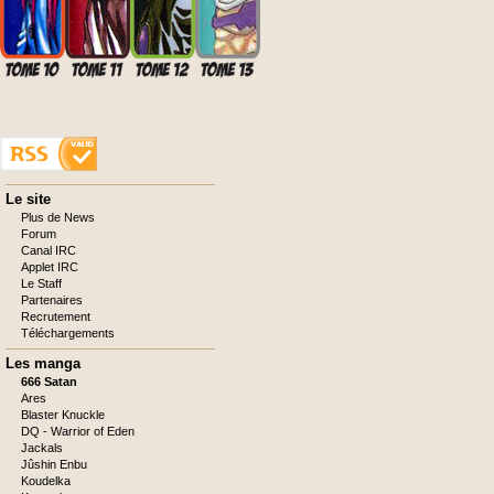
Aller
Le site
au
Plus de News
contenu
Forum
Canal IRC
Applet IRC
Le Staff
Partenaires
Recrutement
Téléchargements
Les manga
666 Satan
Ares
Blaster Knuckle
DQ - Warrior of Eden
Jackals
Jûshin Enbu
Koudelka