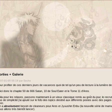
orties + Galerie
07-01-05 05:19
par Sechs
ur profiter de ces derniers jours de vacances quoi de tel qu'un peu de lecture à la lumière d
ici donc le chapite 50 de 666 Satan, 10 de Soul Eater et le Tome 11 d'Ares.
ila pour les relases, passons maintenant à un vieux classique remis au goût du jour, le recr
us de simplicité j'ai ajouté sur le fofo des topics destiné aux differents postes avec des pages 
ec.
n a
absolument
besoin de cleaneurs pour Ares et Jyuushin Enbu (la nouvelle série de ma
us allons très bientôt lancer).