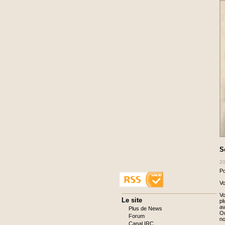
S
20
Po
Vo
Vo
Aller
Le site
pl
au
av
Plus de News
contenu
O
Forum
no
Canal IRC