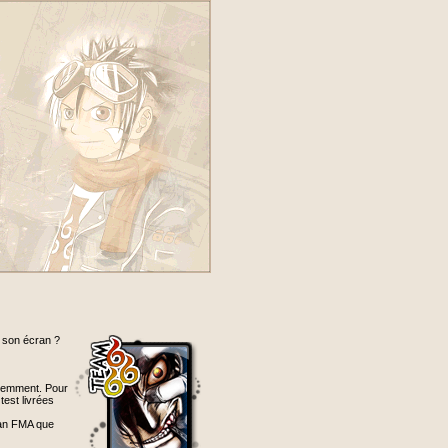
e son écran ?
utemment. Pour
test livrées
man FMA que