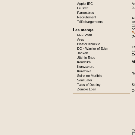
Applet IRC
A 
qu
Le Staff
Partenaires
Recrutement
Au
Téléchargements
le
Et
pe
Les manga
Po
666 Satan
(M
Ares
Blaster Knuckle
Ed
DQ - Warrior of Eden
sa
Jackals
C
Jûshin Enbu
A
Koudelka
Kurozakuro
Kurozuka
C
N
Seirei no Moribito
ob
C
E-
Soul Eater
ob
Tales of Destiny
Si
Zombie Loan
C
Qu
ob
C
ob
C