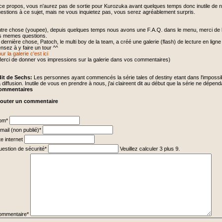
ce propos, vous n'aurez pas de sortie pour Kurozuka avant quelques temps donc inutile de 
estions à ce sujet, mais ne vous inquietez pas, vous serez agréablement surpris.
tre chose (youpee), depuis quelques temps nous avons une F.A.Q. dans le menu, merci de la 
s memes questions.
 dernière chose, Patoch, le multi boy de la team, a créé une galerie (flash) de lecture en lign
nsez à y faire un tour ^^
ur la galerie c'est ici
erci de donner vos impressions sur la galerie dans vos commentaires)
it de Sechs:
Les personnes ayant commencés la série tales of destiny etant dans l'impossibi
 diffusion. Inutile de vous en prendre à nous, j'ai claireent dit au début que la série ne dépe
ommentaires
jouter un commentaire
hamp
om
*
ligatoire
hamp
mail (non publié)
*
ligatoire
te internet
hamp
estion de sécurité
*
Veuillez calculer 3 plus 9.
ligatoire
hamp
ligatoire
ommentaire
*