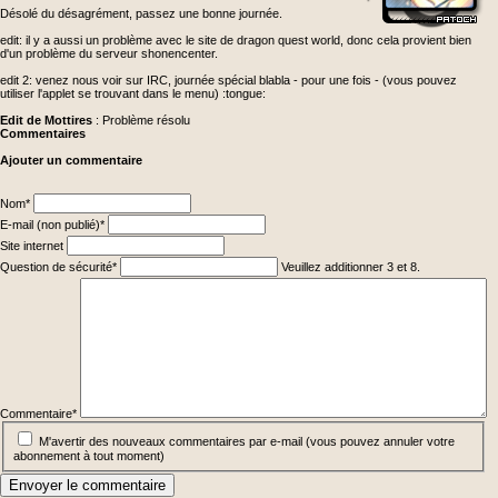
Désolé du désagrément, passez une bonne journée.
edit: il y a aussi un problème avec le site de dragon quest world, donc cela provient bien
d'un problème du serveur shonencenter.
edit 2: venez nous voir sur IRC, journée spécial blabla - pour une fois - (vous pouvez
utiliser l'applet se trouvant dans le menu) :tongue:
Edit de Mottires
: Problème résolu
Commentaires
Ajouter un commentaire
Champ
Nom
*
obligatoire
Champ
E-mail (non publié)
*
obligatoire
Site internet
Champ
Question de sécurité
*
Veuillez additionner 3 et 8.
obligatoire
Champ
obligatoire
Commentaire
*
M'avertir des nouveaux commentaires par e-mail (vous pouvez annuler votre
abonnement à tout moment)
Envoyer le commentaire