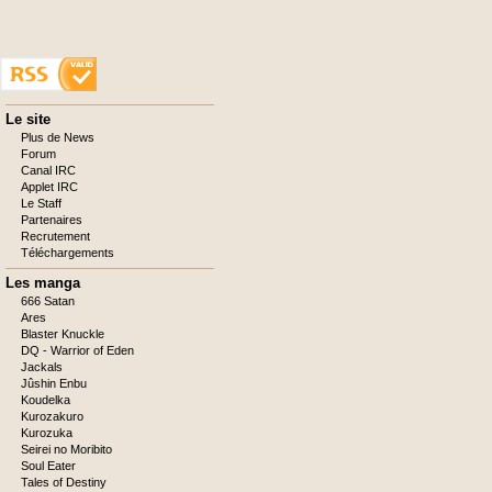
Aller
Le site
au
Plus de News
contenu
Forum
Canal IRC
Applet IRC
Le Staff
Partenaires
Recrutement
Téléchargements
Les manga
666 Satan
Ares
Blaster Knuckle
DQ - Warrior of Eden
Jackals
Jûshin Enbu
Koudelka
Kurozakuro
Kurozuka
Seirei no Moribito
Soul Eater
Tales of Destiny