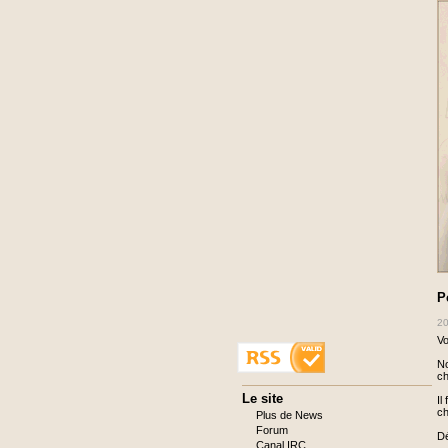
P
20
Vo
No
ch
Aller
Le site
Il
au
c
Plus de News
contenu
Forum
Dé
Canal IRC