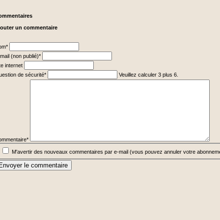
ommentaires
jouter un commentaire
hamp
om
*
ligatoire
hamp
mail (non publié)
*
ligatoire
te internet
hamp
estion de sécurité
*
Veuillez calculer 3 plus 6.
ligatoire
hamp
ligatoire
ommentaire
*
M'avertir des nouveaux commentaires par e-mail (vous pouvez annuler votre abonnem
Envoyer le commentaire