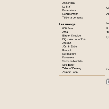
Applet IRC
Le Staff
C
Partenaires
A
Recrutement
Téléchargements
C
N
Les manga
ob
C
E-
666 Satan
ob
Ares
Si
Blaster Knuckle
C
Qu
ob
DQ - Warrior of Eden
C
Jackals
ob
Jûshin Enbu
Koudelka
Kurozakuro
Kurozuka
Seirei no Moribito
Soul Eater
Tales of Destiny
C
Zombie Loan