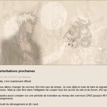
erturbations prochaines
07-08-10 05:37
par Mottires
ila, c'est maintenant officiel.
us allons changer de serveur d'ici trés peu de temps. Je suis déjà en train de faire la migrat
oses. Mais je vais être dans l'obligation de couper tous les accés du site et du forum, d'ici 
 faudra aussi compter sur une période de transition au niveau des serveurs DNS (jusqu'a 48 
hangement).
solé du dérangement et @+ tard.