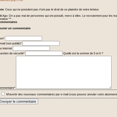
ewforum.php?f=18
ote
: Ceux qui ne postulent pas n'ont pas le droit de se plaindre de notre lenteur.
it Ago: On a pas mal de personnes qui ont postulé, merci à elles. Le recrutement pour les t
 statue ^^ .
ommentaires
jouter un commentaire
hamp
om
*
ligatoire
hamp
mail (non publié)
*
ligatoire
te internet
hamp
estion de sécurité
*
Quelle est la somme de 5 et 6 ?
ligatoire
hamp
ligatoire
ommentaire
*
M'avertir des nouveaux commentaires par e-mail (vous pouvez annuler votre abonnem
Envoyer le commentaire