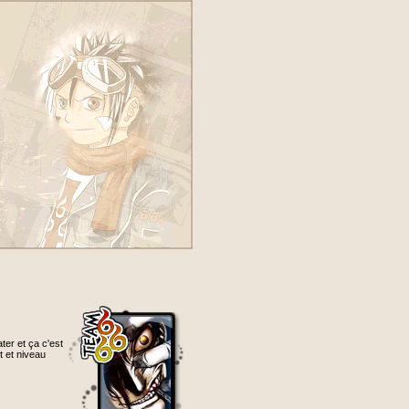
er et ça c'est
t et niveau