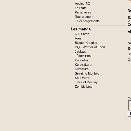
vi
Applet IRC
Le Staff
N
Partenaires
Recrutement
Ed
Téléchargements
je
C
Les manga
A
666 Satan
Ares
C
Blaster Knuckle
N
ob
DQ - Warrior of Eden
C
E-
ob
Jackals
Si
Jûshin Enbu
C
Qu
Koudelka
ob
C
Kurozakuro
ob
Kurozuka
Seirei no Moribito
Soul Eater
Tales of Destiny
Zombie Loan
C