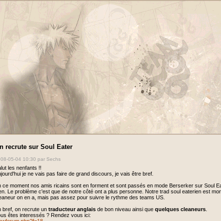
n recrute sur Soul Eater
08-05-04 10:30
par Sechs
lut les nenfants !!
jourd'hui je ne vais pas faire de grand discours, je vais être bref.
 ce moment nos amis ricains sont en forment et sont passés en mode Berserker sur Soul Eat
en. Le problème c'est que de notre côté ont a plus personne. Notre trad soul eaterien est mor
eaneur on en a, mais pas assez pour suivre le rythme des teams US.
 bref, on recrute un
traducteur anglais
de bon niveau ainsi que
quelques cleaneurs
.
us êtes interessés ? Rendez vous ici: