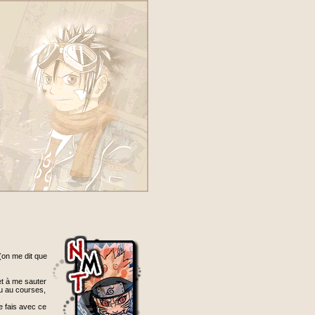
 (on me dit que
et à me sauter
ou au courses,
je fais avec ce