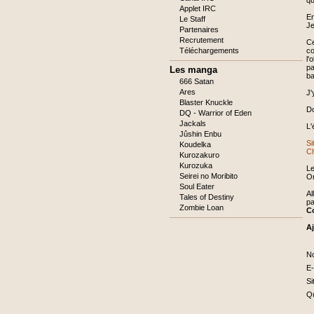
qu
Applet IRC
En
Le Staff
Je
Partenaires
Recrutement
Ce
Téléchargements
co
l'
pa
Les manga
ba
666 Satan
Ares
J'
Blaster Knuckle
Do
DQ - Warrior of Eden
Jackals
L'
Jûshin Enbu
S
Koudelka
C
Kurozakuro
Kurozuka
Le
Seirei no Moribito
On
Soul Eater
Al
Tales of Destiny
pa
Zombie Loan
C
A
C
N
ob
C
E-
ob
Si
C
Qu
ob
C
ob