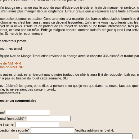
e j'ai sous la main. Et présentement c'est un pain d'épice.
fin tout ça ne change pas le gout du pain d'épice que je suis en train de manger, et sérieux, 
 n'en avais plus manger depuis longtemps. Erreur grave que je réparerai sans faute a l'aveni
tte petite douceur est saine. Contrairement a la majorité des barres chocolatées bourréres d
chonneries c'est bien aussi, mais ca dépend lesquelles. Enfin je ne vous raconterais pas les
objet de la news. D'ailleurs en parlant de ça, l'objet de sechs a une forme intéressante, très 
rtout, et c'est pas un mâle. Enfin je m'égare encore, comme kelo l'autre jour quand il est arriv
in. Et merde je recommence.
y arriverais jamais.
nc, mes amis!
équipe Naruto Manga Traduction revient a la charge avec le chapitre 336 cleané et traduit
ite de NMT-NR
han de NMT-NR
s autres chapitres arriveront quand notre traductrice chérie aura finit de roucouler. bah oui, n
 a pas eu besoin du fouet cette semaine. XD
lez, à bientôt les gens, et ne dites a personne ce que je marque dans ma news, faut pas que
rlé, ils ne seraient pas content. :wink:
ommentaires
jouter un commentaire
hamp
om
*
ligatoire
hamp
mail (non publié)
*
ligatoire
te internet
hamp
estion de sécurité
*
Veuillez additionner 5 et 4.
ligatoire
hamp
ligatoire