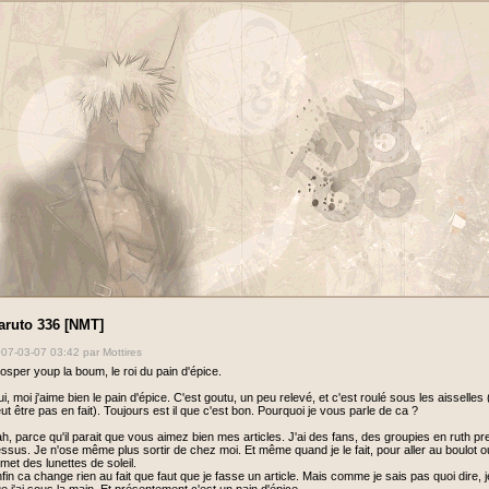
aruto 336 [NMT]
07-03-07 03:42
par Mottires
osper youp la boum, le roi du pain d'épice.
i, moi j'aime bien le pain d'épice. C'est goutu, un peu relevé, et c'est roulé sous les aisselles
ut être pas en fait). Toujours est il que c'est bon. Pourquoi je vous parle de ca ?
h, parce qu'il parait que vous aimez bien mes articles. J'ai des fans, des groupies en ruth pr
ssus. Je n'ose même plus sortir de chez moi. Et même quand je le fait, pour aller au boulot 
 met des lunettes de soleil.
fin ca change rien au fait que faut que je fasse un article. Mais comme je sais pas quoi dire, 