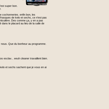
c'est super bon.
r.
e cochonneries. enfin bon, les
 frasques de kelo et sechs, ce n'est pas
particulière. Des comme ça, y en a pas
é dans le placard au lieu de la salle de
 par nous. Que du bonheur au programme.
os esclav... eeuh cleaner travaillent bien.
 kelo et sechs sachent que je vous en ai