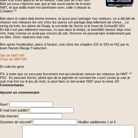
Mais si je vous apporte de la release, mais pas de chez 666.
Bah oui vous n'ignorez pas que je fais aussi partie de la team
NMT, et que ladite team est partenaire avec celle ci depuis la
Création ^^
Bah dans le cadre dela bonne humeur, et aussi pour partager nos visiteurs, on a décidé de
newser nos releases les uns chez les autres (on partage deja tellement de chose... Le
string de kelo, les talons de Raaly, la serviette de Sechs et le fouet de Gohan82 XD)
En fait c'set pas tellement nouveau, vu que dans le temps, la team666 newser deja chez
nmt, mais comme on avait pas encore de site, l'inverse ne pouvait bien évidemment pas
se faire. Donc réparons tout cela.
Bon aprés l'explication, place à l'action, voici donc les chapitre 332 et 333 en HQ par la
team Naruto Manga Traduction.
Site de NMT-NR
Chan de NMT-NR
Et voila les gens
PS: à noter que se sera pas forcement moi qui viendrais newser les releases de NMT ^^
PS2 : En passant Sechs, plutot que de te pignoler en sechant les cours (ouais je sais je
suis trop fort sur le jeu de mot), tu peut faire un bel avatar NMT pour la news XD
Commentaires
Ajouter un commentaire
Champ
Nom
*
obligatoire
Champ
E-mail (non publié)
*
obligatoire
Site internet
Champ
Question de sécurité
*
Veuillez additionner 1 et 4.
obligatoire
Champ
obligatoire