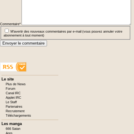
Commentaire
*
M'avertir des nouveaux commentaires par e-mail (vous pouvez annuler votre
abonnement à tout moment)
Envoyer le commentaire
Aller
Le site
au
Plus de News
contenu
Forum
Canal IRC
Applet IRC
Le Staff
Partenaires
Recrutement
Téléchargements
Les manga
666 Satan
Ares