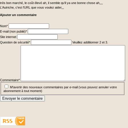
très bon marché, le coût élevé ah, il semble qu'il ya une bonne chose ah,,,,
L'Autriche, c'est l'URL que vous voulez aider,,,
Ajouter un commentaire
Champ
Nom
*
obligatoire
Champ
E-mail (non publié)
*
obligatoire
Site internet
Champ
Question de sécurité
*
Veuillez additionner 2 et 3.
obligatoire
Champ
obligatoire
Commentaire
*
M'avertir des nouveaux commentaires par e-mail (vous pouvez annuler votre
abonnement à tout moment)
Envoyer le commentaire