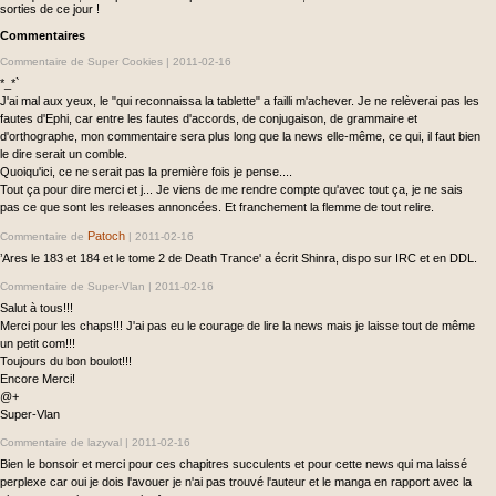
sorties de ce jour !
Commentaires
Commentaire de Super Cookies |
2011-02-16
*_*`
J'ai mal aux yeux, le "qui reconnaissa la tablette" a failli m'achever. Je ne relèverai pas les
fautes d'Ephi, car entre les fautes d'accords, de conjugaison, de grammaire et
d'orthographe, mon commentaire sera plus long que la news elle-même, ce qui, il faut bien
le dire serait un comble.
Quoiqu'ici, ce ne serait pas la première fois je pense....
Tout ça pour dire merci et j... Je viens de me rendre compte qu'avec tout ça, je ne sais
pas ce que sont les releases annoncées. Et franchement la flemme de tout relire.
Patoch
Commentaire de
|
2011-02-16
’Ares le 183 et 184 et le tome 2 de Death Trance' a écrit Shinra, dispo sur IRC et en DDL.
Commentaire de Super-Vlan |
2011-02-16
Salut à tous!!!
Merci pour les chaps!!! J'ai pas eu le courage de lire la news mais je laisse tout de même
un petit com!!!
Toujours du bon boulot!!!
Encore Merci!
@+
Super-Vlan
Commentaire de lazyval |
2011-02-16
Bien le bonsoir et merci pour ces chapitres succulents et pour cette news qui ma laissé
perplexe car oui je dois l'avouer je n'ai pas trouvé l'auteur et le manga en rapport avec la