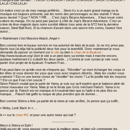
changera pas demain… / LA LA ! CHA LA LA ! / LA LA ! CHA LA LA ! / LA LA ! CHA LA LA ! /
LA LA ! CHA LA LA !
Un indice s’est un de mes manga préférés… Sinon il y a un autre grand manga ou la
musique est toujours présente, par les noms des personnages ou des stands !! Vous
avez deviné ? Quoi ? NON ? Pfff….. C’est Jojo’s Bizarre Adventure… Il faut revoir votre
culture du manga. On ne peut pas passer à côté de Jojo’s Bizarre Adventure. C’est un
crime de lèse-majesté dans notre société élitiste (nos amis de la NT2 font la dernière
saison, Steel Ball Run). Et la chanson d’avant dans une œuvre très connu, l’auteur l’est
aussi…
« Maintenant c’est Massive Attack, Angel »
Bon comme bon et loyaux service on ma autorisé de faire de la pub. Je ne m’y prive pas.
Après tout j’ai déja fait la publicité deux fois pour la team666. Donc maintenant je vous
demande de passer un moment sur
le site
ou bien
le chan de la Byakuei
:
http://www.byakuei.org/ (bon le site à un pied dans sa tombe mais il marche encore,
quoique maintenant il y a plutôt les deux pieds…) Comme je suis sympo je vais vous
parler d’un projet de la byakuei. Franken Fran…
Fran peut faire ce qu'elle veut de n'importe qui..."Réveiller" un mort échanger les corps et
les têtes et vous donner les yeux que vous avez toujours désirés...Mais les voulez-vous
vraiment ? Est-ce une bonne chose de "réveiller" les morts ? La fin justifie tels les moyens
? Est-ce que Fran s'en soucie ?
Sinon Patoch voulait que je parle de Yama, je suis sur qu’il espère que je balance plein de
chose mauvaise sur Yama. Mais je ne le ferais pas Gros méchant Patoch. Yama si tu
passe par là, Patoch est en manque et il voudrait bien que tu l’aide à ne plus être en
manque… Patoch fait gaffe tu risque de plus prendre que de donner…
Bon comme Shinra a finis ça partie de la news je vais arrêter, Je pense que ça suffit…
« Moby, Look Back In »….
A ++ sur le
chan IRC
et pour une autre news qui sait ?
--------------------
Merci à Shinra et Ephi !
Voilà qui est dit, vous pouvez voter pour la meilleur news, et bien sûr commenter les