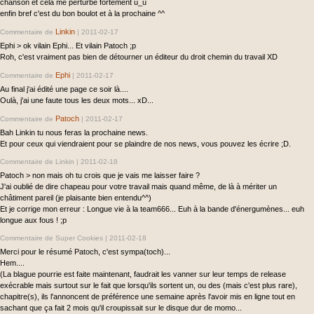
chanson et cela me perturbe fortement u_u
enfin bref c'est du bon boulot et à la prochaine ^^
Linkin
Commentaire de
|
2011-02-17
Ephi > ok vilain Ephi... Et vilain Patoch ;p
Roh, c'est vraiment pas bien de détourner un éditeur du droit chemin du travail XD
Ephi
Commentaire de
|
2011-02-17
Au final j'ai édité une page ce soir là....
Oulà, j'ai une faute tous les deux mots... xD...
Patoch
Commentaire de
|
2011-02-17
Bah Linkin tu nous feras la prochaine news.
Et pour ceux qui viendraient pour se plaindre de nos news, vous pouvez les écrire ;D.
Commentaire de Linkin |
2011-02-18
Patoch > non mais oh tu crois que je vais me laisser faire ?
J'ai oublié de dire chapeau pour votre travail mais quand même, de là à mériter un
châtiment pareil (je plaisante bien entendu^^)
Et je corrige mon erreur : Longue vie à la team666... Euh à la bande d'énergumènes... euh
longue aux fous ! ;p
Commentaire de Super Cookies |
2011-02-18
Merci pour le résumé Patoch, c'est sympa(toch)...
Hem....
(La blague pourrie est faite maintenant, faudrait les vanner sur leur temps de release
exécrable mais surtout sur le fait que lorsqu'ils sortent un, ou des (mais c'est plus rare),
chapitre(s), ils l'annoncent de préférence une semaine après l'avoir mis en ligne tout en
sachant que ça fait 2 mois qu'il croupissait sur le disque dur de momo...