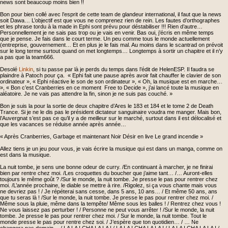
news sont beaucoup moins bien !!
Bon pour bien collé avec l’esprit de cette team de glandeur international, il faut que la news
soit Dawa… L’objectif est que vous ne comprenez rien de rein. Les fautes d’orthographes
et les phrase tordu à la made in Ephi sont prévu pour déstabiliser !!! Rien d’autre…
Personnellement je ne sais pas trop ou je vais en venir. Bas oui, j’écris en même temps
que je pense. Je fais dans le court terme. Un peu comme tous le monde actuellement
(entreprise, gouvernement… Et en plus je le fais mal. Au moins dans le scantrad on prévoit
sur le long terme surtout quand on met longtemps… Longtemps à sortir un chapitre et il n’y
a pas que la team666.
Desolé
Linkin
, si tu passe par là je perds du temps dans l’édit de HelenESP. Il faudra se
plaindre à Patoch pour ça. « Ephi fait une pause après avoir fait chauffer le clavier de son
ordinateur », « Ephi réactive le son de son ordinateur », « Oh, la musique est en marche…
», « Bon c’est Cranberries en ce moment Free to Decide », j’ai lancé toute la musique en
aléatoire. Je ne vais pas attendre la fin, sinon je ne suis pas couché. »
Bon je suis la pour la sortie de deux chapitre d’Ares le 183 et 184 et le tome 2 de Death
Trance. Si je ne le dis pas le président dictateur sanguinaire voudra me manger. Mais bon,
l’Auvergnat s’est pas ce qu’il y a de meilleur sur le marché, surtout dans il est délocalisé et
que les vacances se réduise année après année…
« Après Cranberries, Garbage et maintenant Noir Désir en live Le grand incendie »
Allez tiens je un jeu pour vous, je vais écrire la musique qui est dans un manga, comme on
est dans la musique.
La nuit tombe, je sens une bonne odeur de curry. /En continuant à marcher, je ne finirai
bien par rentre chez moi. /Les croquettes du boucher que j’aime tant… /… Auront-elles
toujours le même goût ? /Sur le monde, la nuit tombe. Je presse le pas pour rentrer chez
moi. /L’année prochaine, le diable se mettre à rire. /Rigolez, si ça vous chante mais vous
ne devriez pas ! / Je répéterai sans cesse, dans 5 ans, 10 ans… / Et même 50 ans, ans
que tu seras là ! /Sur le monde, la nuit tombe. Je presse le pas pour rentrer chez moi. /
Même sous la pluie, même dans la tempête/ Même sous les balles ! / Rentrez chez vous !
Ne vous laissez pas perturber ! / Personne ne peut vous arrêter ! /Sur le monde, la nuit
tombe. Je presse le pas pour rentrer chez moi. / Sur le monde, la nuit tombe. Tout le
monde presse le pas pour rentre chez soi. / J’espère que ton quotidien… / … Ne