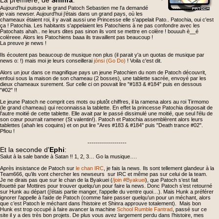
La première, de
hinra
:
Aujourd'hui puisque le grand Patoch Sebastien me l'a demandé
je vais newser. Aujourd'hui j'étais dans un grand pays, où les
chameaux étaient roi, il y avait aussi une Princesse elle s'appelait Pato.. Patochia, oui c'est
ça ! Patochia. Les habitants s'appelaient les Patochiens à ne pas confondre avec les
Patochats ahah.. ne leurs dites pas sinon ils vont se mettre en colère ! bouuuh è__é
colèreee. Alors les Patochiens baaa ils travaillent pas beaucoup !
La preuve je news !
Ils écoutent pas beaucoup de musique non plus (il parait y'a un quotas de musique par
news o: !) mais moi je leurs conseillerai
jónsi (Go Do)
! Voila c'est dit.
Alors un jour dans ce magnifique pays un jeune Patochien du nom de Patoch découvrit,
enfoui sous la maison de son chameau (2 bosses), une tablette sacrée, envoyé par les
dieux chameaux surement. Sur celle ci on pouvait lire "#183 & #184" puis en dessous
"#02" !!
Le jeune Patoch ne comprit ces mots ou plutôt chiffres, il la ramena alors au roi Tirmomo
(le grand chameau) qui reconnaissa la tablette. En effet la princesse Patochia disposait de
l'autre moitié de cette tablette. Elle avait par le passé dissimulé une moitié, que seul l'élu de
son cœur pourrait ramener (St valentin!). Patoch et Patochia assemblèrent alors leurs
tablettes (ahah les coquins) et on put lire "Ares #183 & #184" puis "Death trance #02".
Pfiou !
--------------------
Et la seconde d'
Ephi
:
Salut à la sale bande à Satan !! 1, 2, 3… Go la musique….
Après insistance de Patoch sur
le chan IRC
, je fais la news. Ils sont tellement glandeur à la
Team666, qu’ils vont chercher les newseurs sur IRC et même pas sur celui de la team.
Je ne dirais pas que sur le chan de la Byakuei (
/join #Byakuei
), que Patoch s’est fait
fouetté par Mottires pour trouver quelqu’un pour faire la news. Donc Patoch s’est retourné
sur Hunk au départ (j’étais partie manger, l’appelle du ventre quoi…). Mais Hunk a préférer
ignorer l’appelle à l’aide de Patoch (comme faire passer quelqu’un pour un méchant, alors
que c’est Patoch le méchant dans l’histoire et Shinra approuve totalement). Mais bon
Hunk est trop occupé à faire avancer la machine
School Rumble Fantrad
, passé sur ce
site il y a des très bon projets. De plus vous avez largement perdu dans l’histoire, mes