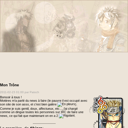
Mon Trône
2011-02-15 01:00
par Patoch
Bonsoir à tous !
Mottires m'a parlé du news à faire (le pauvre il est occupé avec
son site de son asso, et c'est bien galère
).
Comme je suis gentil, doux, affectueux, etc..., j'ai chargé
comme un dingue toutes les personnes sur IRC de faire une
news, ce qui fait que maintenant on en a 2
.
--------------------
s