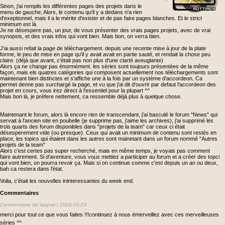
Sinon, j'ai remplis les différentes pages des projets dans le
menu de gauche; Alors, le contenu qu'il y a dedans n'a rien
d'exeptionnel, mais il a le mérite d'exister et de pas faire pages blanches. Et le strict
minimum est là.
Je ne désespere pas, un jour, de vous présenter des vrais pages projets, avec de vrai
synopsis, et des vrais infos qui vont bien. Mais bon, on verra bien.
J'ai aussi refait la page de téléchargement. depuis une recente mise à jour de la plate
forme, le peu de mise en page qu'il y avait avait en partie sauté, et rendait la chose peu
claire. (déjà que avant, c'était pas non plus d'une clarté aveuglante)
Alors ça ne change pas énormément. les séries sont toujours présentées de la même
façon, mais els quatres catégories qui composent actuellement nos téléchargements sont
maintenant bien distinctes et s'affiche une à la fois par un système d'accordeon. Ca
permet denne pas surchargé la page, et vu que j'ai dit d'ouvrir par defaut l'accordeon des
projet en cours, vous irez direct à l'essentiel pour la plupart ^^
Mais bon là, je préfere nettement, ca ressemble déjà plus à quelque chose.
Maintenant le forum, alors là encore rien de transcendant, j'ai basculé le forum "News" qui
servait à l'ancien site en poubelle (je supprime pas, j'aime les archives), j'ai supprimé les
trois quarts des forum disponibles dans "projets de la team" car ceux ci était
désesperement vide (ou presque). Ceux qui avait un minimum de contenu sont restés en
place, les topics qui étaient dans les autres sont mainetant dans un forum nommé "Autres
projets de la team"
Alors c'est certes pas super recherché, mais en même temps, je voyais pas comment
faire autrement. Si d'aventure, vous vous mettiez a participer au forum et a créer des topci
qui vont bien, on pourra revoir ça. Mais si on continue comme c'est depuis un an ou deux,
bah ca restera dans l'état.
Voila, c'était les nouvelles ininteressantes du week end.
Commentaires
Commentaire de lazyval |
2009-05-24
merci pour tout ce que vous faites !!!continuez à nous émerveillez avec ces merveilleuses
séries ^^