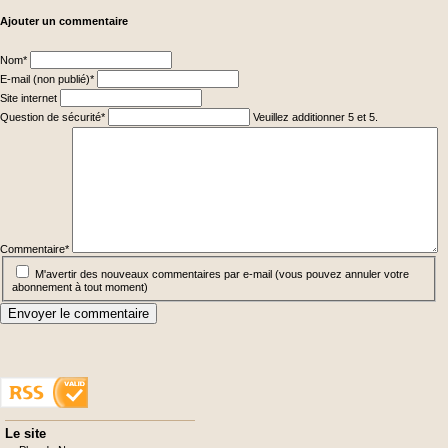
Ajouter un commentaire
Champ
Nom
*
obligatoire
Champ
E-mail (non publié)
*
obligatoire
Site internet
Champ
Question de sécurité
*
Veuillez additionner 5 et 5.
obligatoire
Champ
obligatoire
Commentaire
*
M'avertir des nouveaux commentaires par e-mail (vous pouvez annuler votre
abonnement à tout moment)
Envoyer le commentaire
Aller
Le site
au