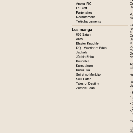
Il
Applet IRC
Ce
Do
Le Staff
Partenaires
Vo
Recrutement
pl
Téléchargements
Ce
ro
Les manga
su
666 Satan
Co
Ares
Ba
le
Blaster Knuckle
bu
DQ - Warrior of Eden
mo
Jackals
De
Jûshin Enbu
di
Koudelka
Ap
Kurozakuro
a 
Kurozuka
Seirei no Moribito
Hu
Soul Eater
Do
Tales of Destiny
de
Zombie Loan
- 
- 
- 
- 
- 
- 
- 
Ca
Et
té