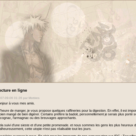
ecture en ligne
07-09-06 01:26
par Mottires
njour à vous mes amis.
l'heure de manger, je vous propose quelques raffineries pour la digestion. En effet, il est imp
bien mangé de bien digérer. Certains préfère la badoit, personnellement je serais plus porté s
 cognac, l'armagnac ou des breuvages approchants.
la suivi d'une sieste et d'une petite promenade. et nous sommes les gens les plus heureux
lheureusement, cette utopie n'est pas réalisable tout les jours.