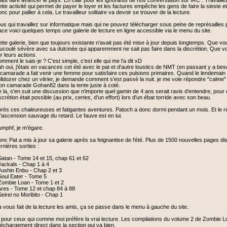
 faut faire avancer le pays. En clair pour les ignorants de nos conversation sur IRC : Travaille
tte activité qui permet de payer le loyer et les factures empêche les gens de faire la sieste 
nc pour pallier à cela. Le travailleur solitaire va devoir se trouver de la lecture.
us qui travaillez sur informatique mais qui ne pouvez télécharger sous peine de représailles
ace voici quelques temps une galerie de lecture en ligne accessible via le menu du site.
tte galerie, bien que toujours existante n'avait pas été mise à jour depuis longtemps. Que vo
ucoulé sévère avec sa dulcinée qui apparemment ne sait pas faire dans la discrétion. Que vo
r leurs actions.
mment le sais-je ? C'est simple, c'est elle qui me l'a dit xD
h oui, j'étais en vacances cet été avec le pat et d'autre loustics de NMT (en passant y a besoin
 camarade a fait venir une femme pour satisfaire ces pulsions primaires. Quand le lendemain 
lldozer chez un vitrier, je demande comment s'est passé la nuit. je me voie répondre "calme
n camarade Gohan82 dans la tente juste à coté.
 la, s'en suit une discussion que n'importe quel gamin de 4 ans serait ravis d'entendre, pour 
scrétion était possible (au prix, certes, d'un effort) lors d'un ébat torride avec son beau.
rès ces chaleureuses et fatigantes aventures. Patoch a donc dormi pendant un mois. Et le re-
l'ascension sauvage du retard. Le fauve est en lui.
mphf, je m'égare.
nc Pat a mis à jour sa galerie après sa feignantise de l'été. Plus de 1500 nouvelles pages d
rnières sorties :
Satan - Tome 14 et 15, chap 61 et 62
Jackals - Chap 1 à 4
Jushin Enbu - Chap 2 et 3
Soul Eater - Tome 5
Zombie Loan - Tome 1 et 2
Ares - Tome 12 et chap 84 à 88
Seirei no Moribito - Chap 1
 vous fait de la lecture les amis, ça se passe dans le menu à gauche du site.
 pour ceux qui comme moi préfère la vrai lecture. Les compilations du volume 2 de Zombie L
léchargement direct dans la section qui va bien.