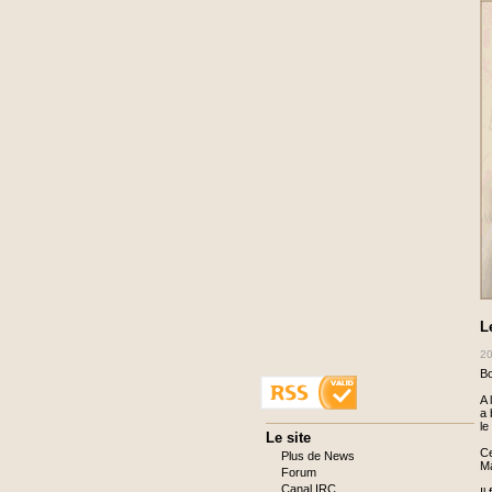
L
20
Bo
A 
a 
le
Aller
Le site
au
Ce
Plus de News
contenu
Ma
Forum
Canal IRC