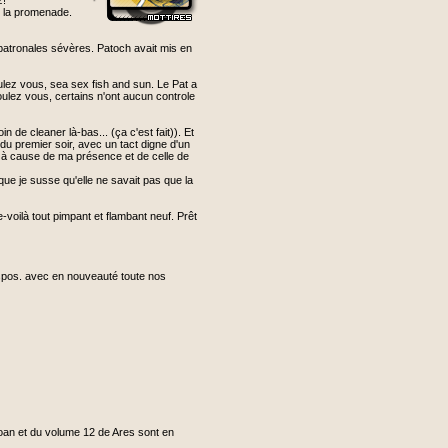
z!
et la promenade.
 patronales sévères. Patoch avait mis en
ulez vous, sea sex fish and sun. Le Pat a
ulez vous, certains n'ont aucun controle
 de cleaner là-bas... (ça c'est fait)). Et
du premier soir, avec un tact digne d'un
" à cause de ma présence et de celle de
que je susse qu'elle ne savait pas que la
voilà tout pimpant et flambant neuf. Prêt
ispos. avec en nouveauté toute nos
oan et du volume 12 de Ares sont en