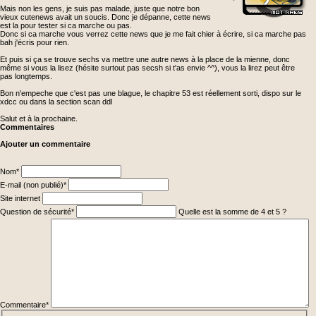
Mais non les gens, je suis pas malade, juste que notre bon
vieux cutenews avait un soucis. Donc je dépanne, cette news
est la pour tester si ca marche ou pas.
Donc si ca marche vous verrez cette news que je me fait chier à écrire, si ca marche pas
bah j'écris pour rien.
Et puis si ça se trouve sechs va mettre une autre news à la place de la mienne, donc
même si vous la lisez (hésite surtout pas secsh si t'as envie ^^), vous la lirez peut être
pas longtemps.
Bon n'empeche que c'est pas une blague, le chapitre 53 est réellement sorti, dispo sur le
xdcc ou dans la section scan ddl
Salut et à la prochaine.
Commentaires
Ajouter un commentaire
Champ
Nom
*
obligatoire
Champ
E-mail (non publié)
*
obligatoire
Site internet
Champ
Question de sécurité
*
Quelle est la somme de 4 et 5 ?
obligatoire
Champ
obligatoire
Commentaire
*