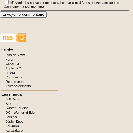
M'avertir des nouveaux commentaires par e-mail (vous pouvez annuler votre
abonnement à tout moment)
Envoyer le commentaire
Aller
Le site
au
Plus de News
contenu
Forum
Canal IRC
Applet IRC
Le Staff
Partenaires
Recrutement
Téléchargements
Les manga
666 Satan
Ares
Blaster Knuckle
DQ - Warrior of Eden
Jackals
Jûshin Enbu
Koudelka
Kurozakuro