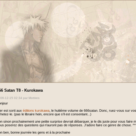
66 Satan T8 - Kurokawa
06-12-15 02:34
par Mottires
njour
er est sorti aux
éditions kurokawa
, le huitième volume de 666satan. Donc, ruez-vous sur vos l
hetez-le. (pas le libraire hein, encore que s'il est consentant...)
n sinon prochainement une petite surprise devrait débarquer, je le dis juste pour vous faire
us poserez des questions qui n'auront pas de réponses. J'adore faire ce genre de chose. ^^
n ben, bonne journée les gens et à la prochaine