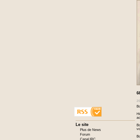
6
20
Bo
Hi
ac
Aller
Le site
Bo
au
vo
Plus de News
contenu
Forum
Bo
Canal IRC