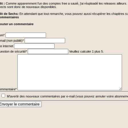
it :
Comme apparemment l'un des comptes free a sauté, j'ai réuploadé les releases ailleurs. 
rects sont donc de nouveaux disponibles.
it de Sechs:
En attendant que tout remarche, vous pouvez aussi récupérer les chapitres s
ommentaires
jouter un commentaire
hamp
om
*
ligatoire
hamp
mail (non publié)
*
ligatoire
te internet
hamp
estion de sécurité
*
Veuillez calculer 1 plus 5.
ligatoire
hamp
ligatoire
ommentaire
*
M'avertir des nouveaux commentaires par e-mail (vous pouvez annuler votre abonnem
Envoyer le commentaire