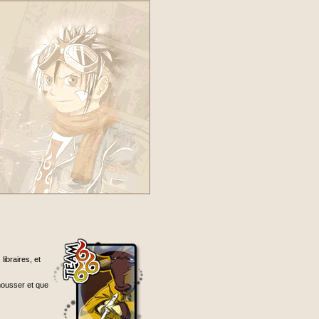
ibraires, et
 mousser et que