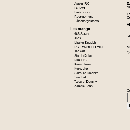
Applet IRC
Ed
di
Le Staff
Partenaires
Ed
Recrutement
C
Téléchargements
A
Les manga
666 Satan
C
N
Ares
ob
C
E-
Blaster Knuckle
ob
DQ - Warrior of Eden
Si
Jackals
C
Qu
ob
Jûshin Enbu
C
Koudelka
ob
Kurozakuro
Kurozuka
Seirei no Moribito
Soul Eater
Tales of Destiny
Zombie Loan
C