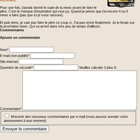
Kurokawa
.
Pour une fois, j'aurais donné le sujet de la news avant de faire le
pitre. C'est le manque d'inspiration qui veut ça. Quand je pense que j'ai encore 4 ou 5
news a faire (pas que ici je vous rassure).
Et puis tiens, je vais pas faire le pitre ce coup ci. J'ai pas envie finalement. Je le ferais sur
la prochaine news. Qui va arrivé dans très peu de temps d'ailleurs.
Commentaires
Ajouter un commentaire
Champ
Nom
*
obligatoire
Champ
E-mail (non publié)
*
obligatoire
Site internet
Champ
Question de sécurité
*
Veuillez calculer 3 plus 8.
obligatoire
Champ
obligatoire
Commentaire
*
M'avertir des nouveaux commentaires par e-mail (vous pouvez annuler votre
abonnement à tout moment)
Envoyer le commentaire