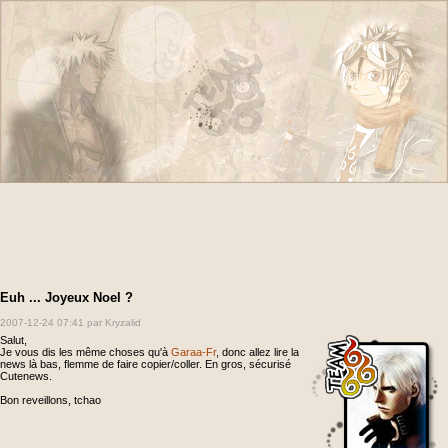
Euh ... Joyeux Noel ?
2007-12-24 07:41
par Kryzalid
Salut,
Je vous dis les même choses qu'à
Garaa-Fr
, donc allez lire la
news là bas, flemme de faire copier/coller. En gros, sécurisé
Cutenews.
Bon reveillons, tchao