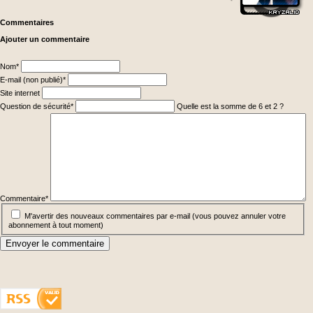
Commentaires
Ajouter un commentaire
Champ
Nom
*
obligatoire
Champ
E-mail (non publié)
*
obligatoire
Site internet
Champ
Question de sécurité
*
Quelle est la somme de 6 et 2 ?
obligatoire
Champ
obligatoire
Commentaire
*
M'avertir des nouveaux commentaires par e-mail (vous pouvez annuler votre
abonnement à tout moment)
Envoyer le commentaire