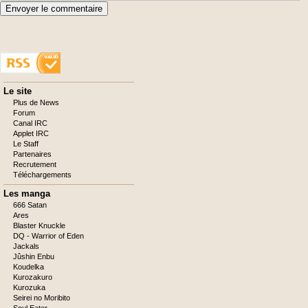
Envoyer le commentaire
Aller
Le site
au
Plus de News
contenu
Forum
Canal IRC
Applet IRC
Le Staff
Partenaires
Recrutement
Téléchargements
Les manga
666 Satan
Ares
Blaster Knuckle
DQ - Warrior of Eden
Jackals
Jûshin Enbu
Koudelka
Kurozakuro
Kurozuka
Seirei no Moribito
Soul Eater