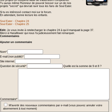
nos projets en suspend faute de traducteurs compétents.
Tu auras même l'honneur de pouvoir bosser sur un de nos
projets "secret" qui devrait ravir tous les fans de Soul Eater.
Si tu es intéressé contact moi sur le forum.
En attendant, bonne lecture les enfants.
Soul Eater - Chapitre 24
Soul Eater - Chapitre 25
Edit:
Je vous invite à retelecharger le chapitre 24 à qui il manquait la page 37.
Merci à Hanaflower qui nous l'a judicieusement fait remarquer.
Commentaires
Ajouter un commentaire
Champ
Nom
*
obligatoire
Champ
E-mail (non publié)
*
obligatoire
Site internet
Champ
Question de sécurité
*
Quelle est la somme de 9 et 8 ?
obligatoire
Champ
obligatoire
Commentaire
*
M'avertir des nouveaux commentaires par e-mail (vous pouvez annuler votre
abonnement à tout moment)