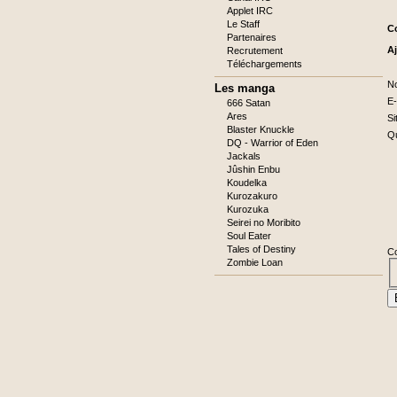
Applet IRC
Le Staff
C
Partenaires
A
Recrutement
Téléchargements
C
N
Les manga
ob
C
E-
666 Satan
ob
Ares
Si
Blaster Knuckle
C
Qu
ob
DQ - Warrior of Eden
C
Jackals
ob
Jûshin Enbu
Koudelka
Kurozakuro
Kurozuka
Seirei no Moribito
Soul Eater
Tales of Destiny
C
Zombie Loan