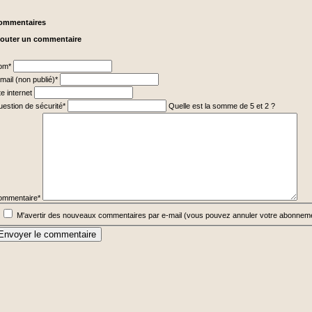
ommentaires
jouter un commentaire
hamp
om
*
ligatoire
hamp
mail (non publié)
*
ligatoire
te internet
hamp
estion de sécurité
*
Quelle est la somme de 5 et 2 ?
ligatoire
hamp
ligatoire
ommentaire
*
M'avertir des nouveaux commentaires par e-mail (vous pouvez annuler votre abonnem
Envoyer le commentaire