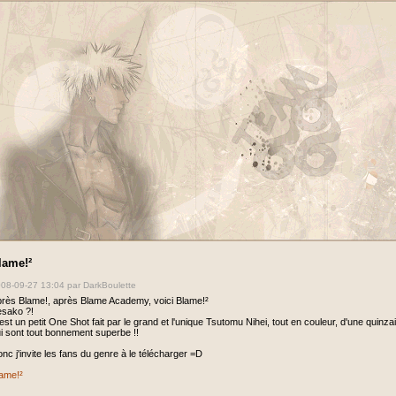
lame!²
08-09-27 13:04
par DarkBoulette
rès Blame!, après Blame Academy, voici Blame!²
sako ?!
est un petit One Shot fait par le grand et l'unique Tsutomu Nihei, tout en couleur, d'une quinz
i sont tout bonnement superbe !!
nc j'invite les fans du genre à le télécharger =D
ame!²