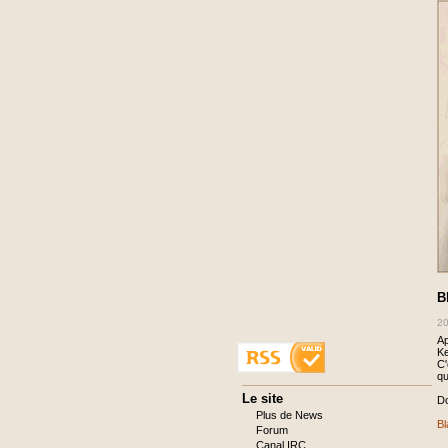
B
20
Ap
Ke
C'
qu
Aller
Le site
Do
au
Plus de News
contenu
Bl
Forum
Canal IRC