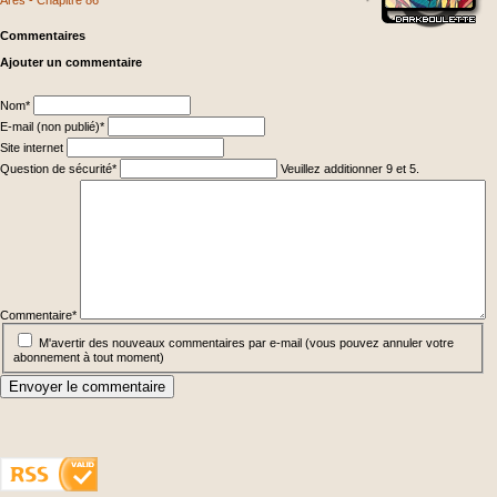
Ares - Chapitre 86
Commentaires
Ajouter un commentaire
Champ
Nom
*
obligatoire
Champ
E-mail (non publié)
*
obligatoire
Site internet
Champ
Question de sécurité
*
Veuillez additionner 9 et 5.
obligatoire
Champ
obligatoire
Commentaire
*
M'avertir des nouveaux commentaires par e-mail (vous pouvez annuler votre
abonnement à tout moment)
Envoyer le commentaire