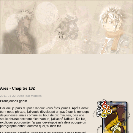
Ares - Chapitre 182
2011-01-22 20:55
par Mottires
Prout jeunes gens!
Car oui, je pars du postulat que vous êtes jeunes. Après avoir
écrit cette phrase, j'ai voulu développé un pavé sur le concept
de jeunesse, mais comme au bout de dix minutes, pas une
seule phrase correcte n'est venue, j'ai laché l'affaire. De fait,
expliquer pourquoi je n'ai pas développé m'a déjà occupé un
paragraphe entier; comme quoi j'ai bien fait.