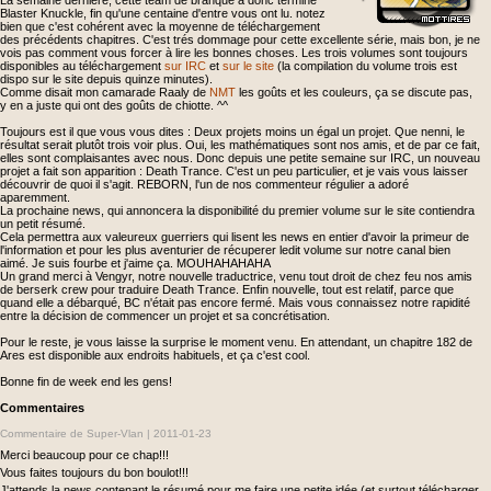
La semaine dernière, cette team de branque a donc terminé
Blaster Knuckle, fin qu'une centaine d'entre vous ont lu. notez
bien que c'est cohérent avec la moyenne de téléchargement
des précédents chapitres. C'est trés dommage pour cette excellente série, mais bon, je ne
vois pas comment vous forcer à lire les bonnes choses. Les trois volumes sont toujours
disponibles au téléchargement
sur IRC
et
sur le site
(la compilation du volume trois est
dispo sur le site depuis quinze minutes).
Comme disait mon camarade Raaly de
NMT
les goûts et les couleurs, ça se discute pas,
y en a juste qui ont des goûts de chiotte. ^^
Toujours est il que vous vous dites : Deux projets moins un égal un projet. Que nenni, le
résultat serait plutôt trois voir plus. Oui, les mathématiques sont nos amis, et de par ce fait,
elles sont complaisantes avec nous. Donc depuis une petite semaine sur IRC, un nouveau
projet a fait son apparition : Death Trance. C'est un peu particulier, et je vais vous laisser
découvrir de quoi il s'agit. REBORN, l'un de nos commenteur régulier a adoré
aparemment.
La prochaine news, qui annoncera la disponibilité du premier volume sur le site contiendra
un petit résumé.
Cela permettra aux valeureux guerriers qui lisent les news en entier d'avoir la primeur de
l'information et pour les plus aventurier de récuperer ledit volume sur notre canal bien
aimé. Je suis fourbe et j'aime ça. MOUHAHAHAHA
Un grand merci à Vengyr, notre nouvelle traductrice, venu tout droit de chez feu nos amis
de berserk crew pour traduire Death Trance. Enfin nouvelle, tout est relatif, parce que
quand elle a débarqué, BC n'était pas encore fermé. Mais vous connaissez notre rapidité
entre la décision de commencer un projet et sa concrétisation.
Pour le reste, je vous laisse la surprise le moment venu. En attendant, un chapitre 182 de
Ares est disponible aux endroits habituels, et ça c'est cool.
Bonne fin de week end les gens!
Commentaires
Commentaire de Super-Vlan |
2011-01-23
Merci beaucoup pour ce chap!!!
Vous faites toujours du bon boulot!!!
J'attends la news contenant le résumé pour me faire une petite idée (et surtout télécharger