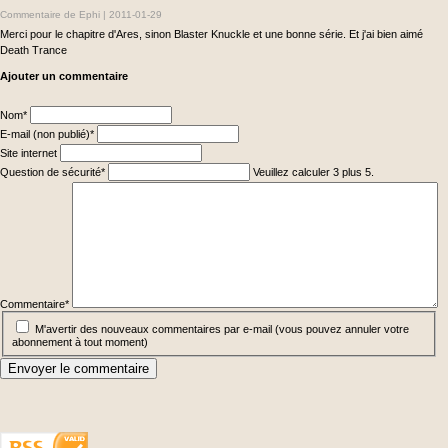
Commentaire de Ephi |
2011-01-29
Merci pour le chapitre d'Ares, sinon Blaster Knuckle et une bonne série. Et j'ai bien aimé
Death Trance
Ajouter un commentaire
Champ
Nom
*
obligatoire
Champ
E-mail (non publié)
*
obligatoire
Site internet
Champ
Question de sécurité
*
Veuillez calculer 3 plus 5.
obligatoire
Champ
obligatoire
Commentaire
*
M'avertir des nouveaux commentaires par e-mail (vous pouvez annuler votre
abonnement à tout moment)
Envoyer le commentaire