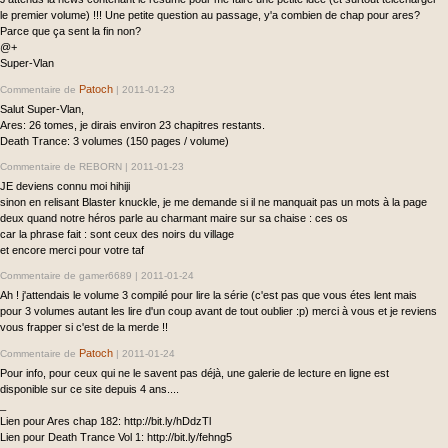
le premier volume) !!! Une petite question au passage, y'a combien de chap pour ares?
Parce que ça sent la fin non?
@+
Super-Vlan
Patoch
Commentaire de
|
2011-01-23
Salut Super-Vlan,
Ares: 26 tomes, je dirais environ 23 chapitres restants.
Death Trance: 3 volumes (150 pages / volume)
Commentaire de REBORN |
2011-01-23
JE deviens connu moi hihiji
sinon en relisant Blaster knuckle, je me demande si il ne manquait pas un mots à la page
deux quand notre héros parle au charmant maire sur sa chaise : ces os
car la phrase fait : sont ceux des noirs du village
et encore merci pour votre taf
Commentaire de gamer6689 |
2011-01-24
Ah ! j'attendais le volume 3 compilé pour lire la série (c'est pas que vous étes lent mais
pour 3 volumes autant les lire d'un coup avant de tout oublier :p) merci à vous et je reviens
vous frapper si c'est de la merde !!
Patoch
Commentaire de
|
2011-01-24
Pour info, pour ceux qui ne le savent pas déjà, une galerie de lecture en ligne est
disponible sur ce site depuis 4 ans....
_
Lien pour Ares chap 182: http://bit.ly/hDdzTl
Lien pour Death Trance Vol 1: http://bit.ly/fehng5