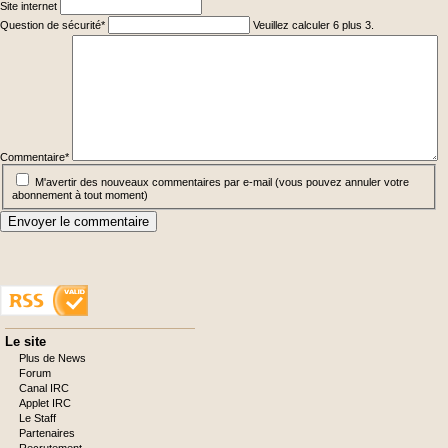
Site internet
Champ
Question de sécurité
*
Veuillez calculer 6 plus 3.
obligatoire
Champ
obligatoire
Commentaire
*
M'avertir des nouveaux commentaires par e-mail (vous pouvez annuler votre
abonnement à tout moment)
Envoyer le commentaire
Aller
Le site
au
Plus de News
contenu
Forum
Canal IRC
Applet IRC
Le Staff
Partenaires
Recrutement