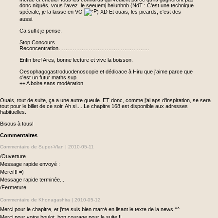
donc niqués, vous l'avez le seeuemj heiunhnb (NdT : C'est une technique
spéciale, je la laisse en VO
) XD Et ouais, les picards, c'est des
aussi.
Ca suffit je pense.
Stop Concours.
Reconcentration……………………………………………
Enfin bref Ares, bonne lecture et vive la boisson.
Oesophagogastroduodenoscopie et dédicace à Hiru que j'aime parce que
c'est un futur maths sup.
++ A boire sans modération
Ouais, tout de suite, ça a une autre gueule. ET donc, comme j'ai aps d'inspiration, se sera
tout pour le billet de ce soir. Ah si.... Le chapitre 168 est disponible aux adresses
habituelles.
Bisous à tous!
Commentaires
Commentaire de Super-Vlan |
2010-05-11
/Ouverture
Message rapide envoyé :
Merci!!! =)
Message rapide terminée...
/Fermeture
Commentaire de Khonagashira |
2010-05-12
Merci pour le chapitre, et j'me suis bien marré en lisant le texte de la news ^^
Merci pour votre boulot, bon courage pour la suite !!