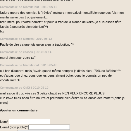
Commentaire de Miamdetout |
2010-05-12
j'adore mettre des com ici, je "révise" toujours mon calcul mental!!bien que des fois mon
mental suive pas trop justement...
bref!!merci pour votre boulot^^ et pour la trad de la niouse de koko (je suis assez fière,
j'avais à peu près bien décripté^^)
biz
Commentaire de Mottires |
2010-05-12
Facile de dire ca une fois qu'on a eu la traduction. ^^
Commentaire de caoson |
2010-05-14
merci bien pour votre taff
Commentaire de Miamdetout |
2010-05-18
oui bon d'accord, mais j'avais quand même compris je dirais bien...70% de l'affaire!!^^
et y'a pas que chez vous que les gens aiment boire, donc je connais un peu de
vocabulaire :P
Commentaire de OMG |
2010-05-19
niarf sa ce lit trop vite ces 3 petits chapitres NEN VEUX ENCORE PLUUS
euh koko tu as beau être bourré et prétendre bien écrire tu as oublié des mots^^(enfin je
crois)
Ajouter un commentaire
Champ
Nom
*
obligatoire
Champ
E-mail (non publié)
*
obligatoire