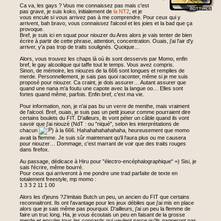
Ca va, les gays ? Vous me connaissez pas mais c'est
pas grave, je suis koko, initialement de
la NT2
, et je
vous encule si vous arrivez pas à me comprendre. Pour ceux qui y
arrivent, bah bravo, vous connaissez l'alcool et les joies et la bad que ça
provoque.
Bref, je suis ici en squat pour niouzer du Ares alors je vais tenter de bien
écrire à partir de cette phrase, attention, concentration. Ouais, j'ai l'air d'y
arriver, y'a pas trop de traits soulignés. Quoique…
Alors, vous trouvez les chaps là où ils sont desservis par Momo, enfin
bref, le gay alcoolique qui taffe tout le temps. Vous avez compris.
Sinon, de mémoire, les niouzes de la 666 sont longues et remplies de
merde. Personnellement, je sais pas quoi raconter, même si je me suis
proposé pour niouzer. Ca craint, je dois assurer… Autant assurer que
quand une nana m'a foutu une capote avec la langue oo… Elles sont
fortes quand même, parfois. Enfin bref, c'est ma vie.
Pour information, non, je n'ai pas bu un verre de menthe, mais vraiment
de l'alcool. Bref, ouais, je suis pas un petit joueur comme pourraient dire
certains boulets du FIT. D'ailleurs, ils vont péter un câble quand ils vont
savoir que j'ai niouzé (NdT : ou "niqué", selon les interprétations de
chacun
) à la 666. Hahahahahahahaha, heureusement que momo
avait la flemme. Je suis sûr maintenant qu'il l'aura plus ou me causera
pour niouzer… Dommage, c'est marrant de voir que des traits rouges
dans firefox.
Au passage, dédicace à Hiru pour "électro-encéphalographique" =) Sisi, je
sais l'écrire, même bourré.
Pour ceux qui arriveront à me pondre une trad parfaite de texte en
totalement freestyle, mp momo :
1 3 3 2 11 1 00
Alors les d'jeuns ?J'imitais Butch un peu, un ancien du FIT que certains
reconnaitront. Ils ont l'avantage pour les jeux débiles que j'ai mis en place
alors que je sais même pas pourquoi. D'ailleurs, j'ai un peu la flemme de
faire un truc long. Ha, je vous écoutais un peu en faisant de la grosse
merde et enculer tous les connards qui veulent parce qu'ils gagneront pas