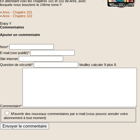
En attendant voici les chapitres 101 et 102 de Ares, avec
lesquels nous bouclons le 14ème tome !!
+
Ares - Chapitre 101
+
Ares - Chapitre 102
Enjoy !!
Commentaires
Ajouter un commentaire
Champ
Nom
*
obligatoire
Champ
E-mail (non publié)
*
obligatoire
Site internet
Champ
Question de sécurité
*
Veuillez calculer 9 plus 8.
obligatoire
Champ
obligatoire
Commentaire
*
M'avertir des nouveaux commentaires par e-mail (vous pouvez annuler votre
abonnement à tout moment)
Envoyer le commentaire