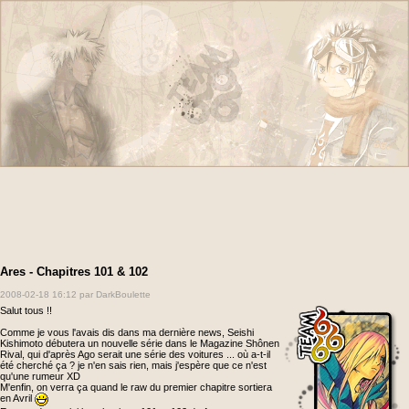
Ares - Chapitres 101 & 102
2008-02-18 16:12
par DarkBoulette
Salut tous !!
Comme je vous l'avais dis dans ma dernière news, Seishi
Kishimoto débutera un nouvelle série dans le Magazine Shônen
Rival, qui d'après Ago serait une série des voitures ... où a-t-il
été cherché ça ? je n'en sais rien, mais j'espère que ce n'est
qu'une rumeur XD
M'enfin, on verra ça quand le raw du premier chapitre sortiera
en Avril