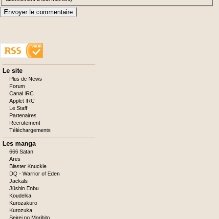
Envoyer le commentaire
Aller
Le site
au
Plus de News
contenu
Forum
Canal IRC
Applet IRC
Le Staff
Partenaires
Recrutement
Téléchargements
Les manga
666 Satan
Ares
Blaster Knuckle
DQ - Warrior of Eden
Jackals
Jûshin Enbu
Koudelka
Kurozakuro
Kurozuka
Seirei no Moribito