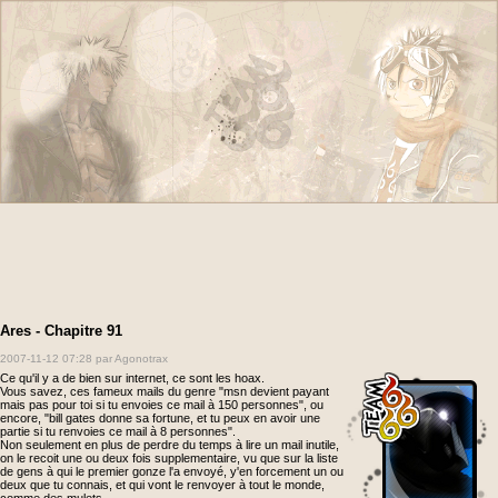
Ares - Chapitre 91
2007-11-12 07:28
par Agonotrax
Ce qu'il y a de bien sur internet, ce sont les hoax.
Vous savez, ces fameux mails du genre "msn devient payant
mais pas pour toi si tu envoies ce mail à 150 personnes", ou
encore, "bill gates donne sa fortune, et tu peux en avoir une
partie si tu renvoies ce mail à 8 personnes".
Non seulement en plus de perdre du temps à lire un mail inutile,
on le recoit une ou deux fois supplementaire, vu que sur la liste
de gens à qui le premier gonze l'a envoyé, y'en forcement un ou
deux que tu connais, et qui vont le renvoyer à tout le monde,