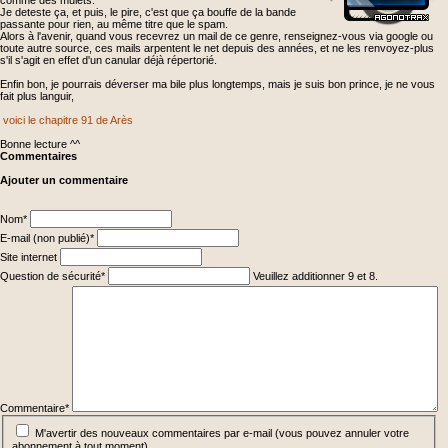
comme des mulets.
Je deteste ça, et puis, le pire, c'est que ça bouffe de la bande
passante pour rien, au même titre que le spam.
Alors à l'avenir, quand vous recevrez un mail de ce genre, renseignez-vous via google ou
toute autre source, ces mails arpentent le net depuis des années, et ne les renvoyez-plus
s'il s'agit en effet d'un canular déjà répertorié.
Enfin bon, je pourrais déverser ma bile plus longtemps, mais je suis bon prince, je ne vous
fait plus languir,
voici le chapitre 91 de Arès
Bonne lecture ^^
Commentaires
Ajouter un commentaire
Champ
Nom
*
obligatoire
Champ
E-mail (non publié)
*
obligatoire
Site internet
Champ
Question de sécurité
*
Veuillez additionner 9 et 8.
obligatoire
Champ
obligatoire
Commentaire
*
M'avertir des nouveaux commentaires par e-mail (vous pouvez annuler votre
abonnement à tout moment)