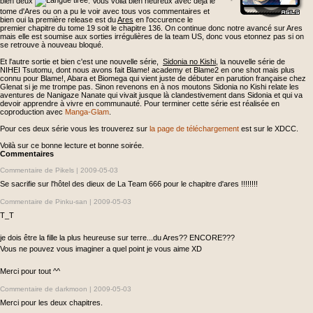
bien deux
. Vous voilà bien heureux avec déjà le
tome d'Ares ou on a pu le voir avec tous vos commentaires et
bien oui la première release est du
Ares
en l'occurence le
premier chapitre du tome 19 soit le chapitre 136. On continue donc notre avancé sur Ares
mais elle est soumise aux sorties irrégulières de la team US, donc vous etonnez pas si on
se retrouve à nouveau bloqué.
Et l'autre sortie et bien c'est une nouvelle série,
Sidonia no Kishi
, la nouvelle série de
NIHEI Tsutomu, dont nous avons fait Blame! academy et Blame2 en one shot mais plus
connu pour Blame!, Abara et Biomega qui vient juste de débuter en parution française chez
Glenat si je me trompe pas. Sinon revenons en à nos moutons Sidonia no Kishi relate les
aventures de Nanigaze Nanate qui vivait jusque là clandestivement dans Sidonia et qui va
devoir apprendre à vivre en communauté. Pour terminer cette série est réalisée en
coproduction avec
Manga-Glam
.
Pour ces deux série vous les trouverez sur
la page de téléchargement
est sur le XDCC.
Voilà sur ce bonne lecture et bonne soirée.
Commentaires
Commentaire de Pikels |
2009-05-03
Se sacrifie sur l'hôtel des dieux de La Team 666 pour le chapitre d'ares !!!!!!!!
Commentaire de Pinku-san |
2009-05-03
T_T
je dois être la fille la plus heureuse sur terre...du Ares?? ENCORE???
Vous ne pouvez vous imaginer a quel point je vous aime XD
Merci pour tout ^^
Commentaire de darkmoon |
2009-05-03
Merci pour les deux chapitres.