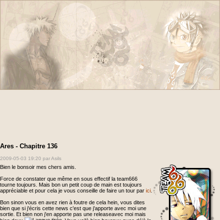
Ares - Chapitre 136
2009-05-03 19:20
par Asils
Bien le bonsoir mes chers amis.
Force de constater que même en sous effectif la team666
tourne toujours. Mais bon un petit coup de main est toujours
appréciable et pour cela je vous conseille de faire un tour par
ici
.
Bon sinon vous en avez rien à foutre de cela hein, vous dites
bien que si j'écris cette news c'est que j'apporte avec moi une
sortie. Et bien non j'en apporte pas une releaseavec moi mais