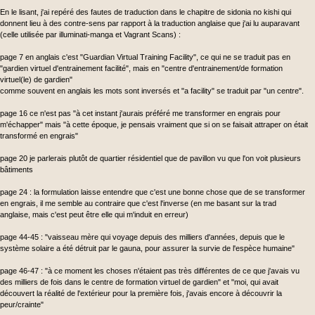
En le lisant, j'ai repéré des fautes de traduction dans le chapitre de sidonia no kishi qui
donnent lieu à des contre-sens par rapport à la traduction anglaise que j'ai lu auparavant
(celle utilisée par illuminati-manga et Vagrant Scans) :
page 7 en anglais c'est "Guardian Virtual Training Facility", ce qui ne se traduit pas en
"gardien virtuel d'entrainement facilité", mais en "centre d'entrainement/de formation
virtuel(le) de gardien"
comme souvent en anglais les mots sont inversés et "a facility" se traduit par "un centre".
page 16 ce n'est pas "à cet instant j'aurais préféré me transformer en engrais pour
m'échapper" mais "à cette époque, je pensais vraiment que si on se faisait attraper on était
transformé en engrais"
page 20 je parlerais plutôt de quartier résidentiel que de pavillon vu que l'on voit plusieurs
bâtiments
page 24 : la formulation laisse entendre que c'est une bonne chose que de se transformer
en engrais, il me semble au contraire que c'est l'inverse (en me basant sur la trad
anglaise, mais c'est peut être elle qui m'induit en erreur)
page 44-45 : "vaisseau mère qui voyage depuis des milliers d'années, depuis que le
système solaire a été détruit par le gauna, pour assurer la survie de l'espèce humaine"
page 46-47 : "à ce moment les choses n'étaient pas très différentes de ce que j'avais vu
des milliers de fois dans le centre de formation virtuel de gardien" et "moi, qui avait
découvert la réalité de l'extérieur pour la première fois, j'avais encore à découvrir la
peur/crainte"