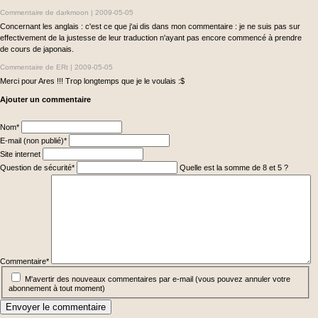
Commentaire de darkmoon |
2009-05-05
Concernant les anglais : c'est ce que j'ai dis dans mon commentaire : je ne suis pas sur
effectivement de la justesse de leur traduction n'ayant pas encore commencé à prendre
de cours de japonais.
Commentaire de ERt |
2009-05-05
Merci pour Ares !!! Trop longtemps que je le voulais :$
Ajouter un commentaire
Champ
Nom
*
obligatoire
Champ
E-mail (non publié)
*
obligatoire
Site internet
Champ
Question de sécurité
*
Quelle est la somme de 8 et 5 ?
obligatoire
Champ
obligatoire
Commentaire
*
M'avertir des nouveaux commentaires par e-mail (vous pouvez annuler votre
abonnement à tout moment)
Envoyer le commentaire