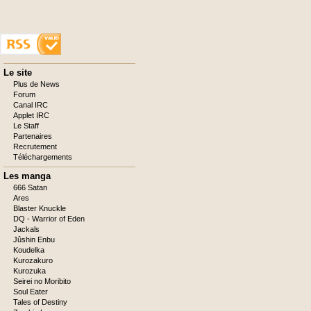
Aller
Le site
au
Plus de News
contenu
Forum
Canal IRC
Applet IRC
Le Staff
Partenaires
Recrutement
Téléchargements
Les manga
666 Satan
Ares
Blaster Knuckle
DQ - Warrior of Eden
Jackals
Jûshin Enbu
Koudelka
Kurozakuro
Kurozuka
Seirei no Moribito
Soul Eater
Tales of Destiny