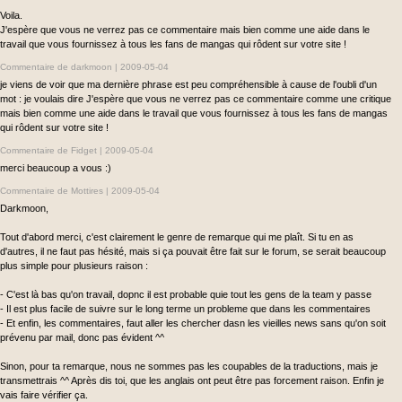
Voila.
J'espère que vous ne verrez pas ce commentaire mais bien comme une aide dans le
travail que vous fournissez à tous les fans de mangas qui rôdent sur votre site !
Commentaire de darkmoon |
2009-05-04
je viens de voir que ma dernière phrase est peu compréhensible à cause de l'oubli d'un
mot : je voulais dire J'espère que vous ne verrez pas ce commentaire comme une critique
mais bien comme une aide dans le travail que vous fournissez à tous les fans de mangas
qui rôdent sur votre site !
Commentaire de Fidget |
2009-05-04
merci beaucoup a vous :)
Commentaire de Mottires |
2009-05-04
Darkmoon,
Tout d'abord merci, c'est clairement le genre de remarque qui me plaît. Si tu en as
d'autres, il ne faut pas hésité, mais si ça pouvait être fait sur le forum, se serait beaucoup
plus simple pour plusieurs raison :
- C'est là bas qu'on travail, dopnc il est probable quie tout les gens de la team y passe
- Il est plus facile de suivre sur le long terme un probleme que dans les commentaires
- Et enfin, les commentaires, faut aller les chercher dasn les vieilles news sans qu'on soit
prévenu par mail, donc pas évident ^^
Sinon, pour ta remarque, nous ne sommes pas les coupables de la traductions, mais je
transmettrais ^^ Après dis toi, que les anglais ont peut être pas forcement raison. Enfin je
vais faire vérifier ça.